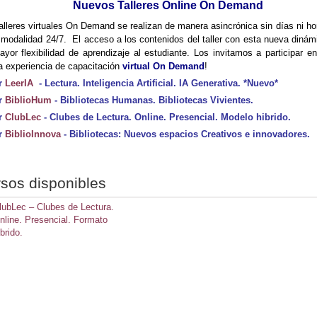
Nuevos Talleres Online On Demand
alleres virtuales On Demand se realizan de manera asincrónica sin días ni ho
, modalidad 24/7. El acceso a los contenidos del taller con esta nueva dinám
yor flexibilidad de aprendizaje al estudiante. Los invitamos a participar e
 experiencia de capacitación
virtual On Demand
!
er
LeerIA
- Lectura. Inteligencia Artificial. IA Generativa. *Nuevo*
er
BiblioHum
- Bibliotecas Humanas. Bibliotecas Vivientes.
er
ClubLec
- Clubes de Lectura. Online. Presencial. Modelo hibrido.
er
BiblioInnova
- Bibliotecas: Nuevos espacios Creativos e innovadores.
sos disponibles
lubLec – Clubes de Lectura.
nline. Presencial. Formato
ibrido.