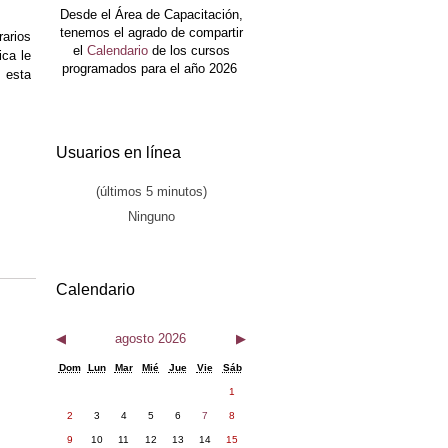
Desde el Área de Capacitación,
tenemos el agrado de compartir
rarios
el
Calendario
de los cursos
ica le
programados para el año 2026
n esta
Usuarios en línea
(últimos 5 minutos)
Ninguno
Calendario
◀
agosto 2026
▶
Dom
Lun
Mar
Mié
Jue
Vie
Sáb
1
2
3
4
5
6
7
8
9
10
11
12
13
14
15