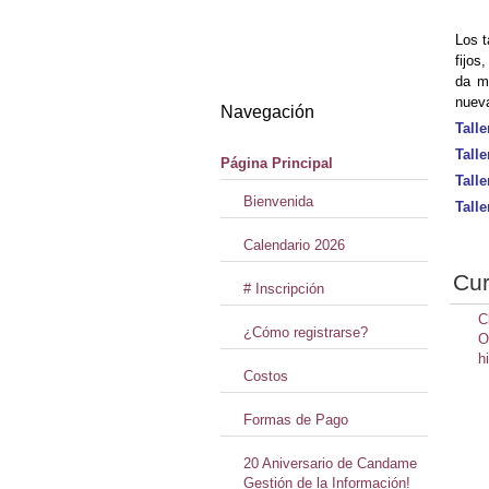
Los t
fijos
da ma
nueva
Navegación
Tall
Tall
Página Principal
Tall
Bienvenida
Tall
Calendario 2026
Cur
# Inscripción
C
¿Cómo registrarse?
O
h
Costos
Formas de Pago
20 Aniversario de Candame
Gestión de la Información!